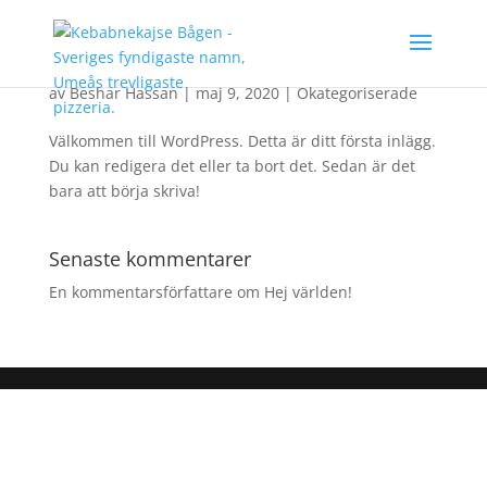
Hej världen!
av
Beshar Hassan
|
maj 9, 2020
|
Okategoriserade
Välkommen till WordPress. Detta är ditt första inlägg.
Du kan redigera det eller ta bort det. Sedan är det
bara att börja skriva!
Senaste kommentarer
En kommentarsförfattare
om
Hej världen!